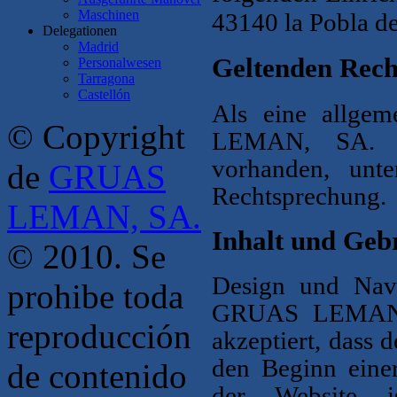
Maschinen
43140 la Pobla d
Delegationen
Madrid
Geltenden Rech
Personalwesen
Tarragona
Castellón
Als eine allge
© Copyright
LEMAN, SA. N
vorhanden, unte
de
GRUAS
Rechtsprechung.
LEMAN, SA.
Inhalt und Geb
© 2010. Se
Design und Navi
prohibe toda
GRUAS LEMAN, 
reproducción
akzeptiert, dass 
den Beginn einer
de contenido
der Website i