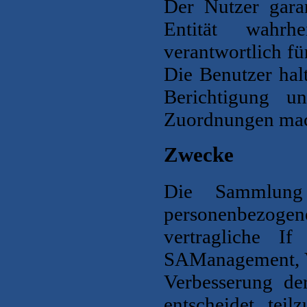
Der Nutzer garan
Entität
wahrh
verantwortlich fü
Die Benutzer hal
Berichtigung u
Zuordnungen mach
Zwecke
Die Sammlung 
personenbezog
vertragliche If
SA
Management, V
Verbesserung de
entscheidet, teil