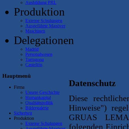
Ausbildung PRL
Produktion
Externe Schulungen
Ausgeführte Manöver
Maschinen
Delegationen
Madrid
Personalwesen
Tarragona
Castellón
Hauptmenü
Datenschutz
Firma
Unsere Geschichte
Diese rechtlich
Humankapital
Qualitätspolitik
Hinweise") regel
Bildergalerie
Sicherheit
GRUAS LEMAN, 
Produktion
Externe Schulungen
folgenden Einrich
Ausgeführte Manöver