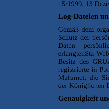
15/1999, 13 Deze
Log-Dateien u
Gemäß dem organ
Schutz der persö
Daten
persönl
erlangten
Sta-Web
Besitz des
GRU
registrierte in P
Mafumet
, die S
der
Königlichen D
Genauigkeit un