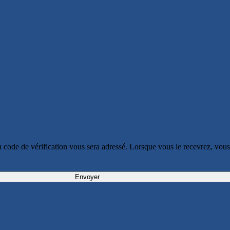
. Un code de vérification vous sera adressé. Lorsque vous le recevrez, v
Envoyer