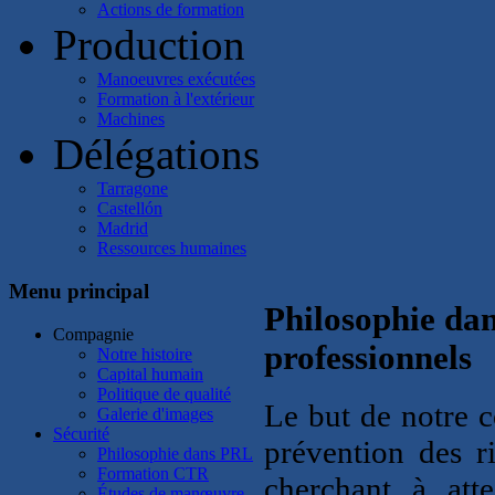
Actions de formation
Production
Manoeuvres exécutées
Formation à l'extérieur
Machines
Délégations
Tarragone
Castellón
Madrid
Ressources humaines
Menu principal
Philosophie dan
Compagnie
professionnels
Notre histoire
Capital humain
Politique de qualité
Le but de notre c
Galerie d'images
Sécurité
prévention des r
Philosophie dans PRL
Formation CTR
cherchant à att
Études de manœuvre