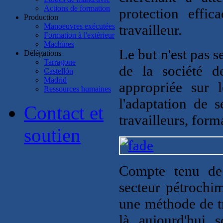
Actions de formation
protection effi
Production
Manoeuvres exécutées
travailleur.
Formation à l'extérieur
Machines
Le but n'est pas 
Délégations
Tarragone
de la société d
Castellón
Madrid
appropriée sur l
Ressources humaines
l'adaptation de s
Contact et
travailleurs, form
soutien
Compte tenu de 
secteur pétrochi
une méthode de t
là aujourd'hui 