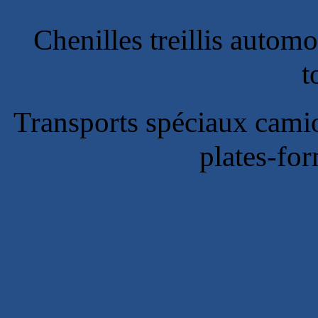
Chenilles treillis autom
t
Transports spéciaux camio
plates-for