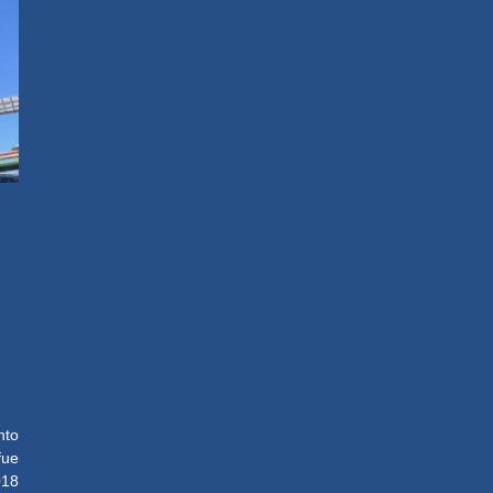
nto
fue
018