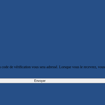
. Un code de vérification vous sera adressé. Lorsque vous le recevrez, v
Envoyer