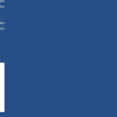
jos
ión
les
cio