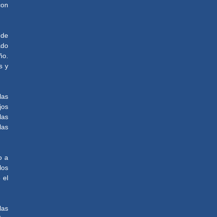
con
 de
ado
ño.
s y
las
jos
las
las
o a
los
 el
las