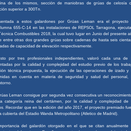
eina de los mismos, sección de maniobras de grúas de celosía 
ción superior a 300Tn.
sentada a estos galardones por Grúas Leman era el proyecto
columna 655-C-14 en las instalaciones de REPSOL Tarragona, ejecut
écnica Combustibles 2018, la cual tuvo lugar en Junio del presente a
e entre otras dos grandes grúas sobre cadenas de hasta seis cienta
eladas de capacidad de elevación respectivamente.
sto por tres profesionales independientes, valoró cada una de 
ntadas por la calidad y complejidad del estudio previo de los traba
ución técnica propuesta, la ejecución de las operaciones de izado y 
enidas en cuenta en materia de seguridad y salud del personal, 
ntorno.
rúas Leman consigue por segunda vez consecutiva un reconocimient
la categoría reina del certámen, por la calidad y complejidad de 
s. Recordar que en la edición del año 2017, el proyecto premiado fue
la cubierta del Estadio Wanda Metropolitano (Atletico de Madrid).
importancia del galardón otorgado en el que se citan anualmente 