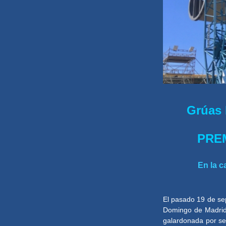
Grúas 
PRE
En la c
El pasado 19 de se
Domingo de Madrid 
galardonada por se